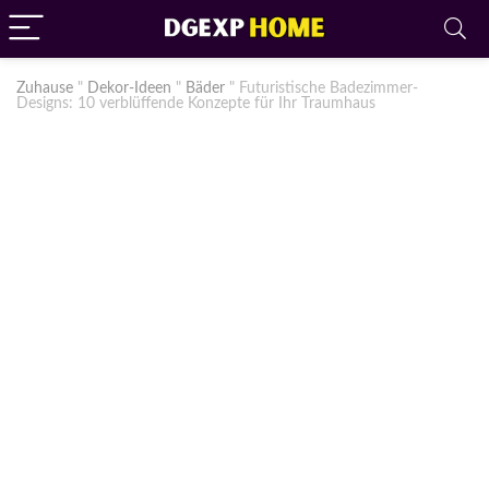
Zuhause
"
Dekor-Ideen
"
Bäder
"
Futuristische Badezimmer-
Designs: 10 verblüffende Konzepte für Ihr Traumhaus