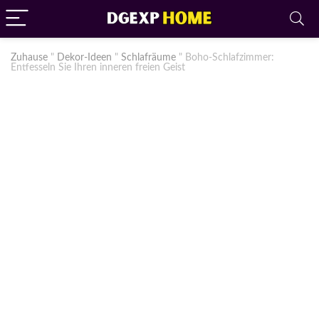
Zuhause
"
Dekor-Ideen
"
Schlafräume
"
Boho-Schlafzimmer:
Entfesseln Sie Ihren inneren freien Geist