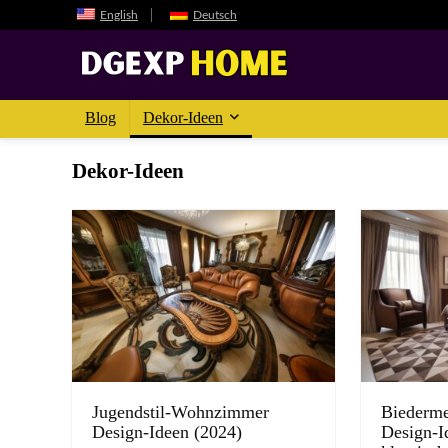
English
Deutsch
Blog
Dekor-Ideen
Dekor-Ideen
Jugendstil-Wohnzimmer
Biederme
Design-Ideen (2024)
Design-I