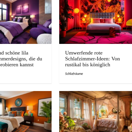
d schöne lila
Umwerfende rote
mmerdesigns, die du
Schlafzimmer-Ideen: Von
probieren kannst
rustikal bis königlich
Schlafräume