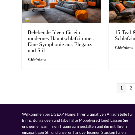
Belebende Ideen für ein
15 Teal 
modernes Hauptschlafzimmer:
Schlafzi
Eine Symphonie aus Eleganz
Schlafräume
und Stil
Schlafräume
1
2
Willkommen bei DGEXP Home, Ihrer ultimativen Anlaufstelle für
Einrichtungsideen und fabelhafte Möbelvorschläge! Lassen Sie
uns gemeinsam Ihren Traumraum gestalten und ihn mit Ihrem
einzigartigen Stil und unseren handverlesenen Stücken füllen.