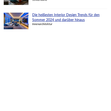
Die heißesten Interior Design Trends für den
Sommer 2024 und darüber hinaus
Innenarchitektur
Mutige rot-schwarze Ideen für moderne
Schlafzimmer
Schlafräume
Kreative Boho-Wohnzimmer-Ideen zur
Auffrischung deiner Wohnästhetik
Wohnräume
Willkommen bei DGEXP Home, Ihrer ultimativen Anlaufstelle für
Einrichtungsideen und fabelhafte Möbelvorschläge! Lassen Sie uns
gemeinsam Ihren Traumraum gestalten und ihn mit Ihrem einzigartigen