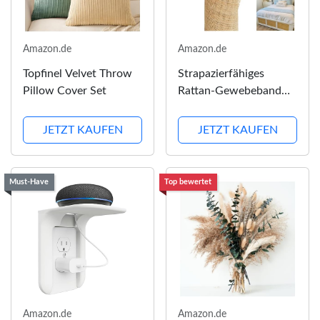
Amazon.de
Amazon.de
Topfinel Velvet Throw
Strapazierfähiges
Pillow Cover Set
Rattan-Gewebeband
für Kunsthandwerk
JETZT KAUFEN
JETZT KAUFEN
Must-Have
Top bewertet
Amazon.de
Amazon.de