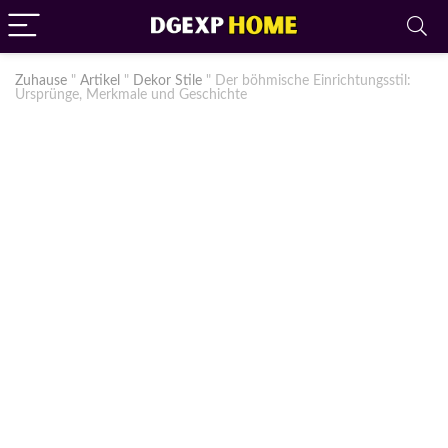
Zuhause
"
Artikel
"
Dekor Stile
"
Der böhmische Einrichtungsstil:
Ursprünge, Merkmale und Geschichte