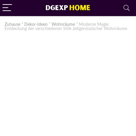
Zuhause
"
Dekor-Ideen
"
Wohnräume
"
Moderne Magie:
Entdeckung der verschiedenen Stile zeitgenössischer Wohnräume