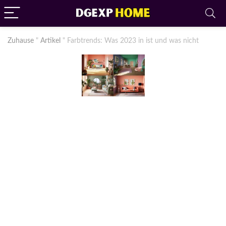
Zuhause
"
Artikel
"
Farbtrends: Was 2023 in ist und was nicht